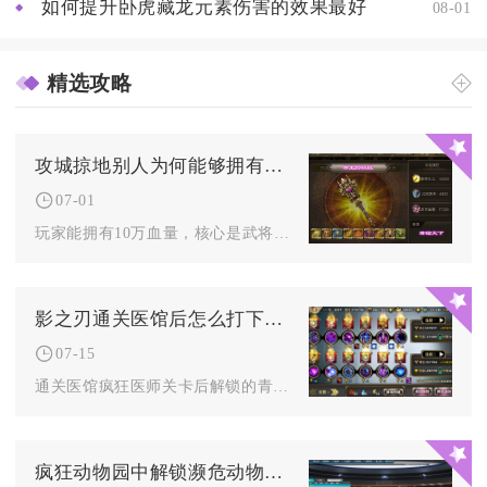
如何提升卧虎藏龙元素伤害的效果最好
08-01
精选攻略
攻城掠地别人为何能够拥有10万血量
07-01
玩家能拥有10万血量，核心是武将觉醒、高属性装备、御宝突破、...
影之刃通关医馆后怎么打下一关的敌人
07-15
通关医馆疯狂医师关卡后解锁的青石甬道，通关核心是优先摧毁全场...
疯狂动物园中解锁濒危动物等级的步骤是什么