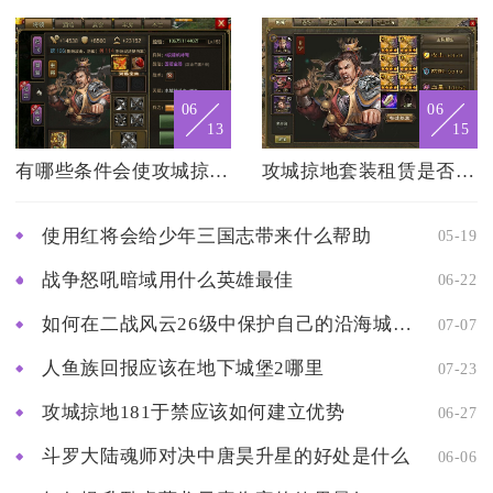
06
06
13
15
有哪些条件会使攻城掠地封地
攻城掠地套装租赁是否提供退换服务
使用红将会给少年三国志带来什么帮助
05-19
战争怒吼暗域用什么英雄最佳
06-22
如何在二战风云26级中保护自己的沿海城市
07-07
人鱼族回报应该在地下城堡2哪里
07-23
攻城掠地181于禁应该如何建立优势
06-27
斗罗大陆魂师对决中唐昊升星的好处是什么
06-06