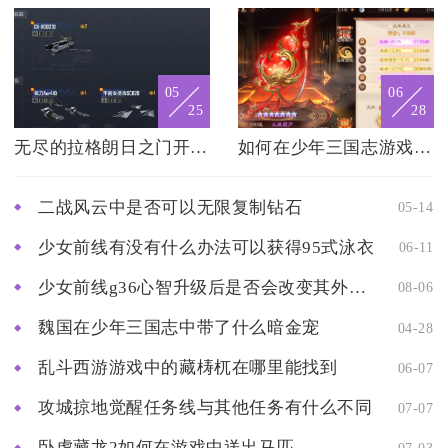
05
06
25
28
无尽的拉格朗日之门开启后我们将迎来什么
如何在少年三国志游戏中免费获得魂晶
二战风云中是否可以无限复制钻石
05-14
少女前线有没有什么办法可以获得95式泳衣
06-11
少女前线g36心智升级后是否会改变其外观设计
08-06
魏国在少年三国志中带了什么暗金宠
04-28
乱斗西游游戏中的藏梼杌在哪里能找到
06-07
攻城掠地觉醒任务线与其他任务有什么不同
07-07
卧虎藏龙2如何在游戏中送出马匹
07-03