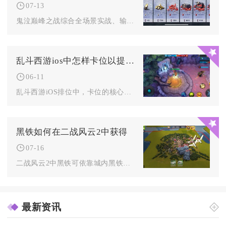
07-13
鬼泣巅峰之战综合全场景实战、输出上限、适配玩法广度、BOSS...
乱斗西游ios中怎样卡位以提高排位实力
06-11
乱斗西游iOS排位中，卡位的核心是利用地图地形、英雄站位与技...
黑铁如何在二战风云2中获得
07-16
二战风云2中黑铁可依靠城内黑铁矿井持续自产、野外铁矿资源点采...
最新资讯