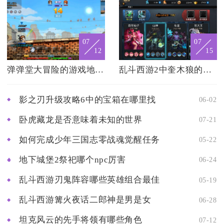
07
07
12
15
弹弹堂大冒险的游戏地图有哪些可选
乱斗西游2中奎木狼的加点该如何选取
影之刃升级攻略6中的宝箱在哪里找
06-02
卧虎藏龙是否意味着未知的世界
07-21
如何完成少年三国志零战魂觉醒任务
05-22
地下城堡2祭祀哪个npc厉害
06-24
乱斗西游刃鬼阵容哪些英雄组合最佳
05-19
乱斗西游篝火夜话二郎神是男是女
06-28
坦克风云的先手将领有哪些角色
07-12