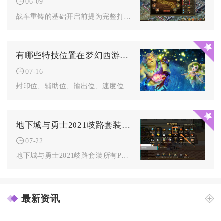
06-09
战车重铸的基础开启前提为完整打造出全部五台基础战车，完成五车...
有哪些特技位置在梦幻西游中是不可或缺的搭配策略呢
07-16
封印位、辅助位、输出位、速度位这四类核心特技位置是不可或缺的...
地下城与勇士2021歧路套装的属性对pvp有何影响
07-22
地下城与勇士2021歧路套装所有PVE专属增益、技能冷却缩减...
最新资讯