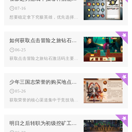
07-16
想要稳定拿下究极英雄，优先选择关外白酒进行酒馆抽取，搭配江湖...
如何获取点击冒险之旅钻石激活码
06-25
获取点击冒险之旅钻石激活码主要通过官方渠道、平台福利、主播活...
少年三国志荣誉的购买地点有哪些
05-26
获取荣誉的核心渠道集中于竞技场、竞技场商店、跨服竞技玩法及日...
明日之后转职为初级挖矿工需要什么条件