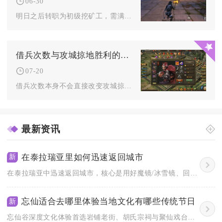
06-30
明日之后转职为初级挖矿工，需满足庄园3级、三熟练度各10级、...
借兵次数与攻城掠地胜利的概率有关吗
07-20
借兵次数本身不会直接改变攻城掠地的胜利判定概率，但充足的借兵...
最新资讯
在泰拉瑞亚里如何迅速返回城市
新
在泰拉瑞亚中迅速返回城市，核心是用好魔镜/冰雪镜、回忆药水、...
忘仙适合去哪里体验当地文化有哪些传统节日
新
忘仙谷深度文化体验首选岩铺老街、胡氏宗祠与聚仙戏台，核心传统...