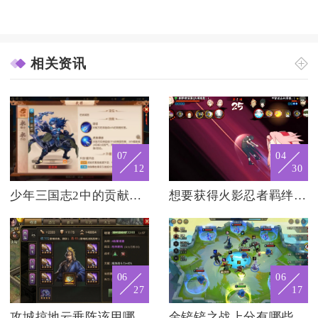
相关资讯
07
04
12
30
少年三国志2中的贡献如何影响合击技能
想要获得火影忍者羁绊预言之力该怎么做
06
06
27
17
攻城掠地云垂阵该用哪种兵书
金铲铲之战上分有哪些常用的装备搭配