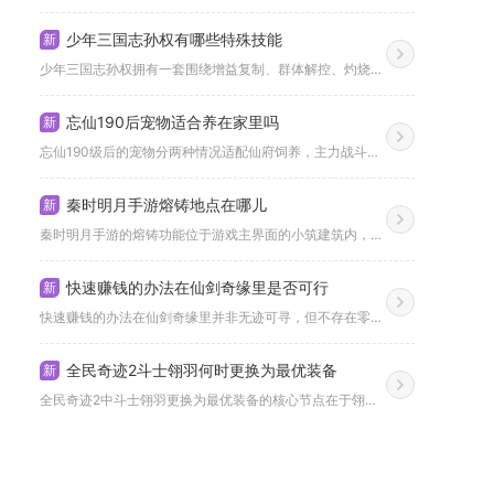
少年三国志孙权有哪些特殊技能
新
少年三国志孙权拥有一套围绕增益复制、群体解控、灼烧强化、承伤...
忘仙190后宠物适合养在家里吗
新
忘仙190级后的宠物分两种情况适配仙府饲养，主力战斗宠不建议...
秦时明月手游熔铸地点在哪儿
新
秦时明月手游的熔铸功能位于游戏主界面的小筑建筑内，账号等级达...
快速赚钱的办法在仙剑奇缘里是否可行
新
快速赚钱的办法在仙剑奇缘里并非无迹可寻，但不存在零门槛瞬时暴...
全民奇迹2斗士翎羽何时更换为最优装备
新
全民奇迹2中斗士翎羽更换为最优装备的核心节点在于翎羽品阶突破...