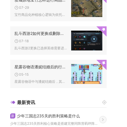
07-29
宝竹商品化种植核心逻辑为依托琼林玉树活动循环囤取、分阶段温养...
乱斗西游2如何更换或删除已选择的英雄
07-18
乱斗西游2更换已选择英雄需要进入战阵布阵界面操作，无法直接删...
星露谷物语潘妮结婚后的行程安排有哪些
05-15
星露谷物语中与潘妮结婚后，其行程安排将围绕家庭生活、社区互动...
最新资讯
少年三国志235关的胜利策略是什么
新
少年三国志235关胜利核心策略是搭建完整同阵营羁绊阵容，搭配...