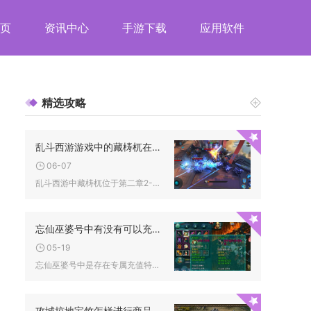
页
资讯中心
手游下载
应用软件
精选攻略
乱斗西游游戏中的藏梼杌在哪里能找到
06-07
乱斗西游中藏梼杌位于第二章2-4舍身慈悲意关卡的左侧岔路深处...
忘仙巫婆号中有没有可以充值的特权
05-19
忘仙巫婆号中是存在专属充值特权的，这类特权围绕账号等级、身份...
攻城掠地宝竹怎样进行商品化种植