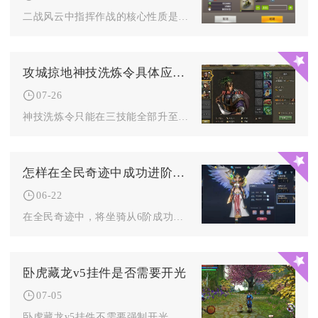
二战风云中指挥作战的核心性质是策略主导、多兵种协同、实时决策...
攻城掠地神技洗炼令具体应该怎么使用
07-26
神技洗炼令只能在三技能全部升至五级的三星紫色装备上使用，核心...
怎样在全民奇迹中成功进阶坐骑到7阶
06-22
在全民奇迹中，将坐骑从6阶成功进阶至7阶，核心是备足进阶材料...
卧虎藏龙v5挂件是否需要开光
07-05
卧虎藏龙v5挂件不需要强制开光，但开光能解锁核心附加属性与技...