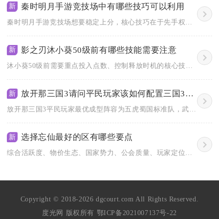
秦时明月手游竞技场中有哪些技巧可以利用
新
秦时明月手游竞技场想要稳定上分，核心技巧在于先手权控制、怒气...
影之刃沐小葵50级前有哪些技能需要注意
新
沐小葵50级前需要重点投入点数、控制释放时机的核心技能分为基...
放开那三国3请问平民玩家该如何配置三国3中的最强武将阵容
新
放开那三国3平民玩家最优成型阵容为五虎蜀国标准队，武将选择张...
选择忘仙最好的区有哪些要点
新
综合活跃度、物价生态、国家势力、公会质量、玩家定位五大维度，...
Copyright © 2018-2026 dgcourt.com All Rights Reserved.
度光网 版权所有
鄂ICP备2021007137号-22