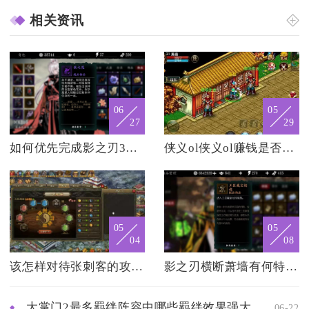
相关资讯
06
05
27
29
如何优先完成影之刃3中的主线任务
侠义ol侠义ol赚钱是否需要团队合作
05
05
04
08
该怎样对待张刺客的攻城掠地行动
影之刃横断萧墙有何特色玩法
大掌门2最多羁绊阵容中哪些羁绊效果强大
06-22