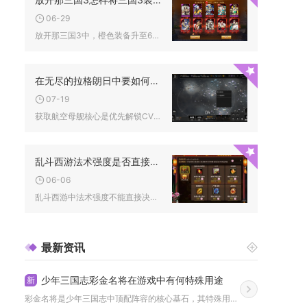
06-29
放开那三国3中，橙色装备升至60级且满星后，消耗升级石与大量...
在无尽的拉格朗日中要如何才能有航空母舰
07-19
获取航空母舰核心是优先解锁CV3000蓝图、升级基地至8级、...
乱斗西游法术强度是否直接决定战斗胜负
06-06
乱斗西游中法术强度不能直接决定战斗胜负，它是法系输出的核心属...
最新资讯
少年三国志彩金名将在游戏中有何特殊用途
新
彩金名将是少年三国志中顶配阵容的核心基石，其特殊用途主要集中...