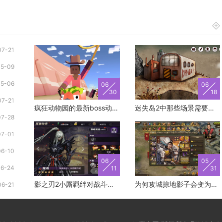
07-21
05-09
05-06
06
06
30
18
07-21
疯狂动物园的最新boss动物获得方式有哪些
迷失岛2中那些场景需要使用绿色药水
07-28
07-01
06-10
06
05
06-24
11
31
影之刃2小厮羁绊对战斗有何帮助
为何攻城掠地影子会变为叛军
06-21