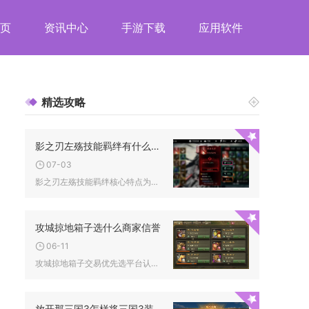
页
资讯中心
手游下载
应用软件
精选攻略
影之刃左殇技能羁绊有什么特点
07-03
影之刃左殇技能羁绊核心特点为极致输出增益、技能循环强化、配装...
攻城掠地箱子选什么商家信誉
06-11
攻城掠地箱子交易优先选平台认证、信誉等级高、交易成功率95%...
放开那三国3怎样将三国3装备升级为金色品质