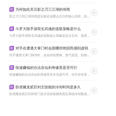
为何如此关注影之刃三江湖的传闻
新
影之刃三的江湖传闻是玩家必须重点关注的核心内容，其不仅能解锁...
斗罗大陆手游双生武魂的选取策略是什么
新
斗罗大陆手游双生武魂的选取核心策略是定位互补、场景适配、养成...
对手在遭遇大掌门时会因哪些绝招而感到虚弱
新
对手遭遇大掌门阵容时，会在内伤禁锢、真气逆流、防御崩塌三类绝...
快速赚钱的办法在仙剑奇缘里是否可行
新
快速赚钱的办法在仙剑奇缘里并非无迹可寻，但不存在零门槛瞬时暴...
卧虎藏龙贰巨剑主技能的冷却时间是多久
新
卧虎藏龙贰巨剑所有门派主动技能拥有固定基础冷却数值，三连0....