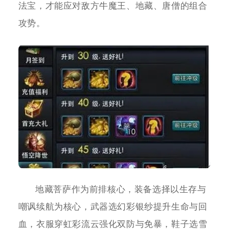
法宝，才能应对敌方牛魔王、地藏、唐僧的组合
攻势。
地藏菩萨作为前排核心，装备选择以生存与
嘲讽续航为核心，武器选幻彩银纱提升生命与回
血，衣服穿虹彩流云强化双防与免暴，鞋子选雪