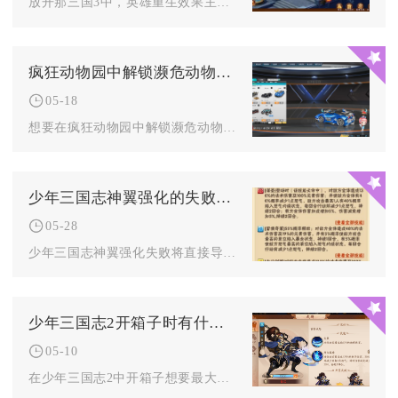
放开那三国3中，英雄重生效果主要受英雄星级与品质、培养投入深...
疯狂动物园中解锁濒危动物等级的步骤是什么
05-18
想要在疯狂动物园中解锁濒危动物等级，核心前提是先达成该动物对...
少年三国志神翼强化的失败会有什么后果
05-28
少年三国志神翼强化失败将直接导致资源损耗、战力停滞、阵容发育...
少年三国志2开箱子时有什么要注意的
05-10
在少年三国志2中开箱子想要最大化收益，核心在于精准把握开箱时...