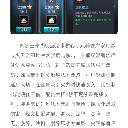
阎罗王作为突袭法术核心，武器选广寒月影
或火凤金羽堆法术强度与暴击，衣服穿温香软语
补法术穿透与法防，鞋子选青云履加法强与双
防，饰品带干将莫邪堆法术穿透，利用突袭机制
延后入场，在金角吸引火力时快速切入，用控制
技能锁住唐僧，配合大招3秒不死效果完成收
割，装备需优先堆法术暴击与穿透，最大化爆发
伤害。经文搭配罗睺、罗汉、法华、贪障、虚
无、慢障、法相，慢障压敌方血量，贪障减唐僧