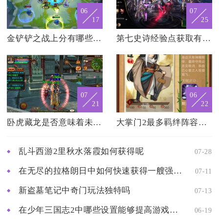
06
07
17
25
金铲铲之战上分有哪些常用的装备搭配
第七史诗经验点获取有什么技巧
07
06
21
22
卧虎藏龙是否意味着未知的世界
大掌门2最多羁绊阵容中哪些羁绊效果强大
乱斗西游2里秋水落霞如何获得呢
07-28
在无尽的拉格朗日中如何快速获得一艘强力战舰
07-11
新盗墓笔记中奇门玩法独特吗
07-13
在少年三国志2中哪些设置能够提高游戏速度
06-19