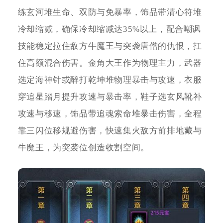
练玄河堆生命、双防与免暴率，饰品带清心符堆
冷却缩减，确保冷却缩减达35%以上，配合嘲讽
技能稳定拉住敌方牛魔王与突袭唐僧的仇恨，扛
住高额混合伤害。金角大王作为物理主力，武器
选定海神针或醉打乾坤堆物理暴击与攻速，衣服
穿追星踏月提升攻速与暴击率，鞋子选玄风靴补
攻速与移速，饰品带追魂索命堆暴击伤害，全程
靠三闪位移规避伤害，快速集火敌方前排地藏与
牛魔王，为突袭位创造收割空间。