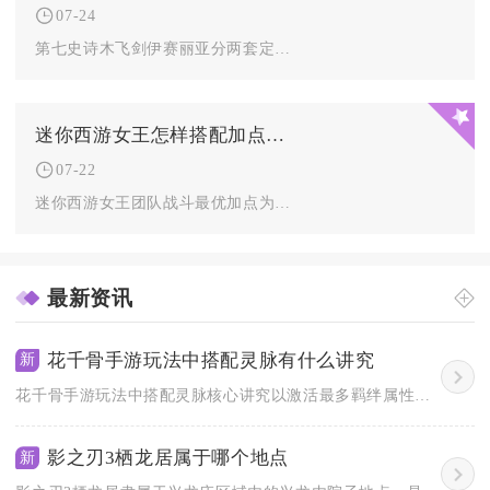
07-24
第七史诗木飞剑伊赛丽亚分两套定位配置，输出向毕业神器为星辰之...
迷你西游女王怎样搭配加点进行团队战斗
07-22
迷你西游女王团队战斗最优加点为宠幸点满、护盾次之、最后补神佑...
最新资讯
花千骨手游玩法中搭配灵脉有什么讲究
新
花千骨手游玩法中搭配灵脉核心讲究以激活最多羁绊属性为优先，结...
影之刃3栖龙居属于哪个地点
新