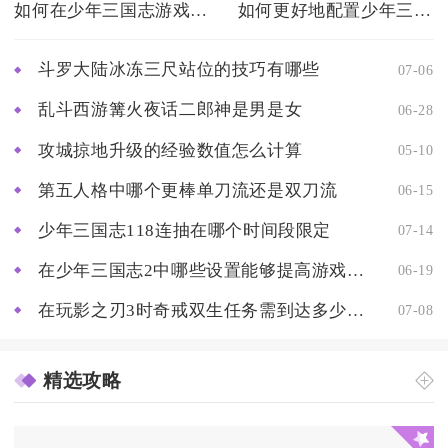
如何在少年三国志游戏中免费获得魂晶
如何更好地配置少年三国志前期过渡阵容
斗罗大陆冰冻三尺站位的技巧有哪些
07-06
乱斗西游篝火夜话二郎神是男是女
06-28
攻城掠地升级的经验数值怎么计算
05-10
第五人格中哪个更棒单刀流还是双刀流
06-15
少年三国志118连抽在哪个时间段限定
07-14
在少年三国志2中哪些设置能够提高游戏速度
06-19
在玩影之刃3时奇戒双生任务需到达多少级才会出现
07-08
精选攻略