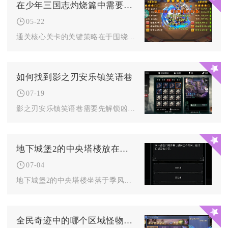
在少年三国志灼烧篇中需要注意哪些关卡策略
05-22
通关核心关卡的关键策略在于围绕灼烧体系构建阵容、把控回合节奏...
如何找到影之刃安乐镇笑语巷
07-19
影之刃安乐镇笑语巷需要先解锁凶榜煞星百戏活动板块、集齐悬赏道...
地下城堡2的中央塔楼放在哪里
07-04
地下城堡2的中央塔楼坐落于季风平原地图坐标（24，17）的位...
全民奇迹中的哪个区域怪物刷新最快