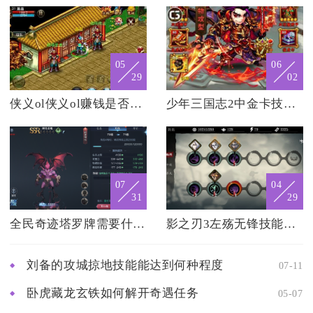
05
06
29
02
侠义ol侠义ol赚钱是否需要团队合作
少年三国志2中金卡技能有多少种
07
04
31
29
全民奇迹塔罗牌需要什么条件
影之刃3左殇无锋技能搭配与心法有什么特别之处
刘备的攻城掠地技能能达到何种程度
07-11
卧虎藏龙玄铁如何解开奇遇任务
05-07