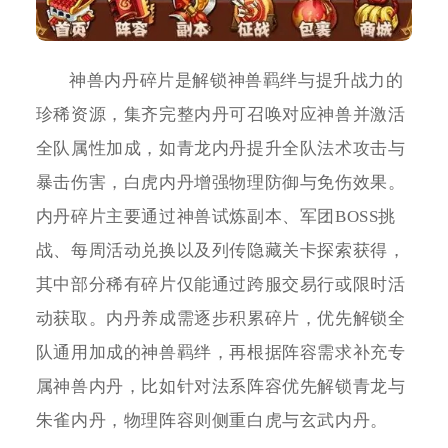
神兽内丹碎片是解锁神兽羁绊与提升战力的
珍稀资源，集齐完整内丹可召唤对应神兽并激活
全队属性加成，如青龙内丹提升全队法术攻击与
暴击伤害，白虎内丹增强物理防御与免伤效果。
内丹碎片主要通过神兽试炼副本、军团BOSS挑
战、每周活动兑换以及列传隐藏关卡探索获得，
其中部分稀有碎片仅能通过跨服交易行或限时活
动获取。内丹养成需逐步积累碎片，优先解锁全
队通用加成的神兽羁绊，再根据阵容需求补充专
属神兽内丹，比如针对法系阵容优先解锁青龙与
朱雀内丹，物理阵容则侧重白虎与玄武内丹。