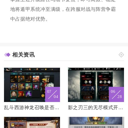
地将遁甲系统冲至满级，在跨服对战与阵营争霸
中占据绝对优势。
相关资讯
07
06
04
28
乱斗西游神龙召唤是否支持离线游戏
影之刃三的无尽模式开启需要什么条件