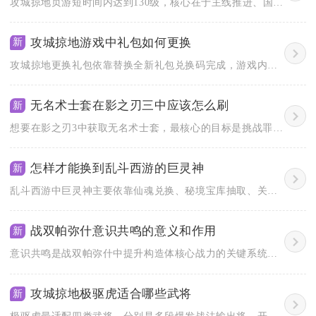
攻城掠地页游短时间内达到130级，核心在于主线推进、国战刷怪...
攻城掠地游戏中礼包如何更换
新
攻城掠地更换礼包依靠替换全新礼包兑换码完成，游戏内设有两处通...
无名术士套在影之刃三中应该怎么刷
新
想要在影之刃3中获取无名术士套，最核心的目标是挑战罪业裂隙玩...
怎样才能换到乱斗西游的巨灵神
新
乱斗西游中巨灵神主要依靠仙魂兑换、秘境宝库抽取、关卡碎片累计...
战双帕弥什意识共鸣的意义和作用
新
意识共鸣是战双帕弥什中提升构造体核心战力的关键系统，其核心意...
攻城掠地极驱虎适合哪些武将
新