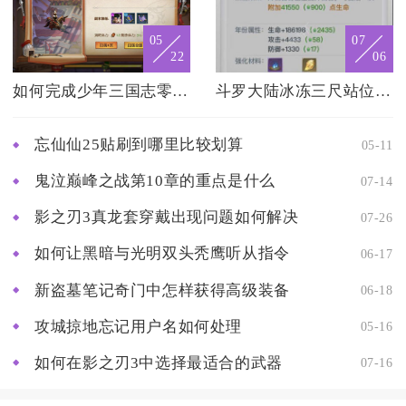
05
07
22
06
如何完成少年三国志零战魂觉醒任务
斗罗大陆冰冻三尺站位的技巧有哪些
忘仙仙25贴刷到哪里比较划算
05-11
鬼泣巅峰之战第10章的重点是什么
07-14
影之刃3真龙套穿戴出现问题如何解决
07-26
如何让黑暗与光明双头秃鹰听从指令
06-17
新盗墓笔记奇门中怎样获得高级装备
06-18
攻城掠地忘记用户名如何处理
05-16
如何在影之刃3中选择最适合的武器
07-16