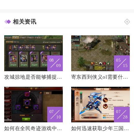
相关资讯
08
05
09
15
攻城掠地是否能够捕捉到绝世名驹的身影
寄东西到侠义ol需要什么地址
07
07
10
28
如何在全民奇迹游戏中切换到智魔或力魔
如何迅速获取少年三国志神翼