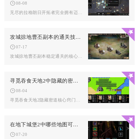
08-08
无尽的拉格朗日开拓者完全拥有迈入第五区域的条件，只要做好基地...
攻城掠地曹丕副本的通关技巧是什么
07-17
攻城掠地曹丕副本稳定通关的核心技巧是达标硬性养成门槛、采用曹...
寻觅吞食天地2中隐藏的密道有何窍门
08-04
寻觅吞食天地2隐藏密道核心窍门分为场景点位排查、NPC对话线...
在地下城堡2中哪些地图可以刷到比较好的装备
07-20