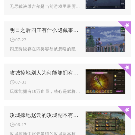
无尽裁决维吉尔是当前游戏里最厉害的角色，无论是单人攻坚高难B...
明日之后四庄有什么隐藏事件或秘密
07-22
四庄阶段存在四类容易被忽略的隐藏事件，包含快乐101隐藏宝箱...
攻城掠地别人为何能够拥有10万血量
07-01
玩家能拥有10万血量，核心是武将觉醒、高属性装备、御宝突破、...
攻城掠地赵云的攻城副本有什么技巧与战术
06-17
攻城掠地中赵云坐镇的攻城副本核心通关技巧，在于精准利用其战法...