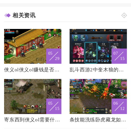
相关资讯
05
07
29
15
侠义ol侠义ol赚钱是否需要团队合作
乱斗西游2中奎木狼的加点该如何选取
05
06
15
12
寄东西到侠义ol需要什么地址
条技能洗练卧虎藏龙如何进行