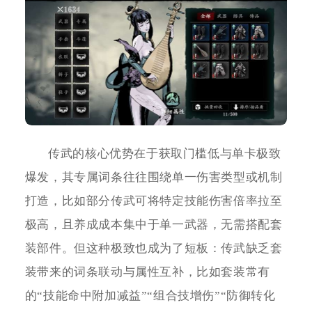
传武的核心优势在于获取门槛低与单卡极致
爆发，其专属词条往往围绕单一伤害类型或机制
打造，比如部分传武可将特定技能伤害倍率拉至
极高，且养成成本集中于单一武器，无需搭配套
装部件。但这种极致也成为了短板：传武缺乏套
装带来的词条联动与属性互补，比如套装常有
的“技能命中附加减益”“组合技增伤”“防御转化