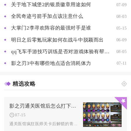
关于地下城堡2的银质徽章用途如何
07-09
全民奇迹弓箭手加点该注意什么
08-03
大掌门2李寻欢阵容的最强对手是谁
05-15
明日之后零氪玩家如何在战斗中脱颖而出
06-09
qq飞车手游技巧训练是否对游戏体验有帮助
08-05
影之刃3中有哪些地点适合消耗体力
07-11
精选攻略
影之刃通关医馆后怎么打下一关的敌人
07-15
通关医馆疯狂医师关卡后解锁的青石甬道，通关核心是优先摧毁全场...