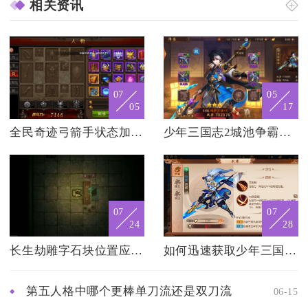
相关资讯
07
05
05
17
全民奇迹弓箭手状态加点的技巧有哪些
少年三国志2城池争霸中哪个城池最为重要
07
07
24
28
长生劫雕字石块位置应该放在哪个地方
如何迅速获取少年三国志神翼
第五人格中哪个更棒单刀流还是双刀流
06-15