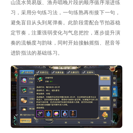
山流水简易版、渔舟唱晚片段的顺序循序渐进练
习，采用分句练习法，一句练熟再衔接下一句，
避免盲目从头到尾弹奏。此阶段需配合节拍器稳
定节奏，注重强弱变化与气息把控，逐步提升演
奏的流畅度与韵味，同时开始接触摇指、琶音等
进阶指法的基础练习。