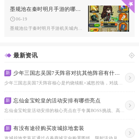
墨规池在秦时明月手游的哪个位置
06-19
墨规池位于秦时明月手游机关城内部区域，需要先解锁墨家阵营权限...
最新资讯
少年三国志吴国7天阵容对抗其他阵容有什么建议
新
少年三国志吴国7天阵容核心是灼烧续航+减怒控场，对战魏国靠先...
忘仙金宝蛇皇的活动安排有哪些亮点
新
忘仙金宝蛇皇活动安排的核心亮点在于专属BOSS挑战、高额福利...
有没有途径购买攻城掠地套装
新
攻城掠地套装可通过点券商城定向购置图纸、限时活动兑换套装完整...