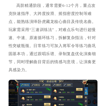
高阶精通阶段，通常需要6-12个月，重点攻
克快速指序、大跨度按滑、摇指密度控制等难
点，能熟练演绎卧虎藏龙核心曲目及传统名曲。
玩家需采用“三速训练法”，对难点乐句进行超慢
速、中速、原速循环练习，拆解复杂指法，针对
性突破瓶颈。日常练习可加入将军令等练习曲巩
固基本功，通过跟唱乐谱、录制复盘优化演奏细
节，同时理解曲目背后的情感与意境，让演奏更
具感染力。