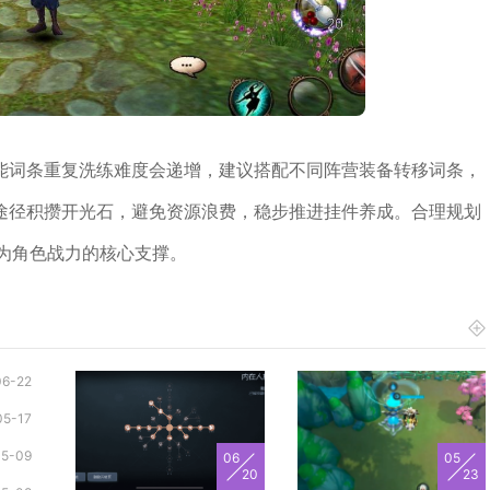
能词条重复洗练难度会递增，建议搭配不同阵营装备转移词条，
途径积攒开光石，避免资源浪费，稳步推进挂件养成。合理规划
为角色战力的核心支撑。
06-22
05-17
05-09
06
05
20
23