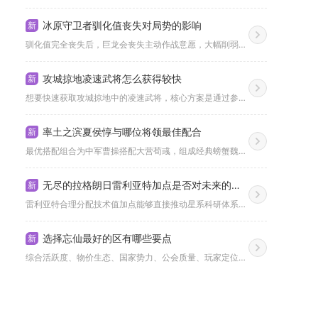
冰原守卫者驯化值丧失对局势的影响
新
驯化值完全丧失后，巨龙会丧失主动作战意愿，大幅削弱副本闯关、...
攻城掠地凌速武将怎么获得较快
新
想要快速获取攻城掠地中的凌速武将，核心方案是通过参与“世家府...
率土之滨夏侯惇与哪位将领最佳配合
新
最优搭配组合为中军曹操搭配大营荀彧，组成经典螃蟹魏骑阵容，其...
无尽的拉格朗日雷利亚特加点是否对未来的科学发展有所帮助
新
雷利亚特合理分配技术值加点能够直接推动星系科研体系提速，对整...
选择忘仙最好的区有哪些要点
新
综合活跃度、物价生态、国家势力、公会质量、玩家定位五大维度，...