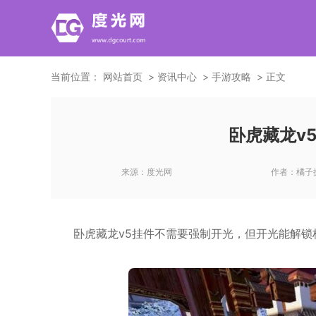
当前位置：
网站首页
资讯中心
手游攻略
正文
卧虎藏龙v
来源：
度光网
作者：
橘子
卧虎藏龙v5挂件不需要强制开光，但开光能解