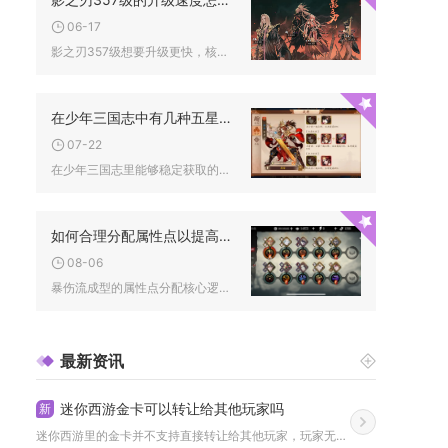
06-17
影之刃357级想要升级更快，核心是优先清空高经验副本、做好体...
在少年三国志中有几种五星刀技能可以获得
07-22
在少年三国志里能够稳定获取的五星刀技能共计三种，分别是古锭断...
如何合理分配属性点以提高暴伤影之刃3
08-06
暴伤流成型的属性点分配核心逻辑为先拉满技巧与悟性打底，补足基...
最新资讯
迷你西游金卡可以转让给其他玩家吗
新
迷你西游里的金卡并不支持直接转让给其他玩家，玩家无法通过常规...