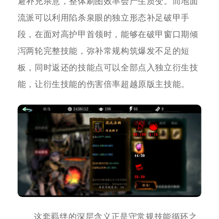
避补充杀意，整体刷图效率会产生质变。而地面
流派可以利用陷杀泉眼的独立形态补足破甲手
段，在面对高护甲首领时，能够在破甲窗口期倾
泻两轮完整技能，弥补常规构筑爆发不足的短
板，同时返还的技能点可以全部点入独立衍生技
能，让衍生技能的伤害倍率超越原版主技能。
这套羁绊的深层含义正是守常规技能循环之