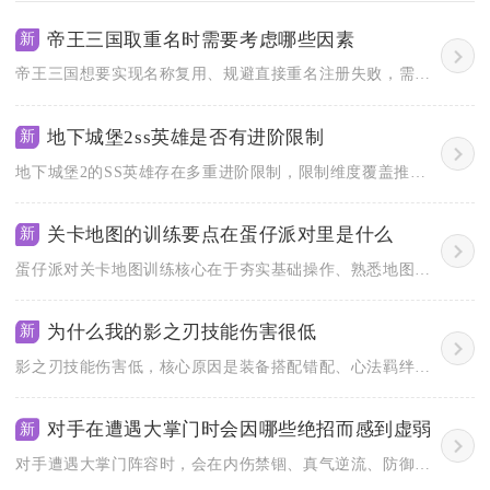
帝王三国取重名时需要考虑哪些因素
新
帝王三国想要实现名称复用、规避直接重名注册失败，需要综合服务...
地下城堡2ss英雄是否有进阶限制
新
地下城堡2的SS英雄存在多重进阶限制，限制维度覆盖推图进度、...
关卡地图的训练要点在蛋仔派对里是什么
新
蛋仔派对关卡地图训练核心在于夯实基础操作、熟悉地图机制、强化...
为什么我的影之刃技能伤害很低
新
影之刃技能伤害低，核心原因是装备搭配错配、心法羁绊缺失、技能...
对手在遭遇大掌门时会因哪些绝招而感到虚弱
新
对手遭遇大掌门阵容时，会在内伤禁锢、真气逆流、防御崩塌三类绝...