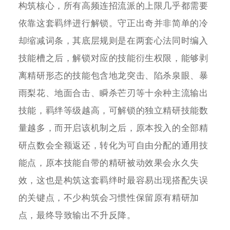
构筑核心，所有高频连招流派的上限几乎都需要
依靠这套羁绊进行解锁。守正出奇并非简单的冷
却缩减词条，其底层规则是在两套心法同时编入
技能槽之后，解锁对应的技能衍生权限，能够剥
离精研形态的技能包含地龙突击、陷杀泉眼、暴
雨梨花、地面合击、瞬杀芒刃等十余种主流输出
技能，羁绊等级越高，可解锁的独立精研技能数
量越多，而开启该机制之后，原本投入的全部精
研点数会全额返还，转化为可自由分配的通用技
能点，原本技能自带的精研被动效果会永久失
效，这也是构筑这套羁绊时最容易出现搭配失误
的关键点，不少构筑会习惯性保留原有精研加
点，最终导致输出不升反降。