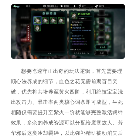
想要吃透守正出奇的玩法逻辑，首先需要理
顺心法养成的细节，血色之花无需前期盲目突
破，优先将其培养至黄火四阶，利用绝技宝宝洗
出攻击力、暴击率两类核心词条即可成型，生死
相随仅需要提升至紫火一阶就能够完整激活羁绊
效果，多余的养成资源可以分配给魔堡故人、芳
华邪后这类冷却羁绊，以此弥补精研被动消失后