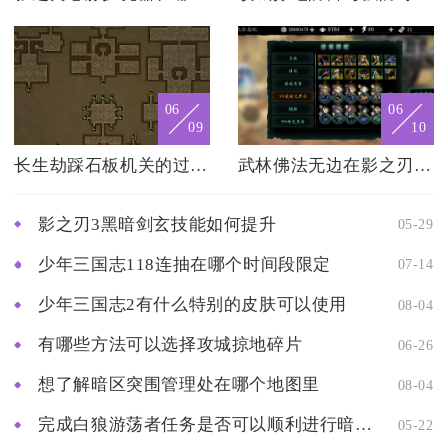
06
06
09
10
长生劫踩石板机关的过关技巧有哪些
武林佛法无边在影之刃3中的位置在哪里
影之刃3黑暗剑玄技能如何提升
05-29
少年三国志118连抽在哪个时间段限定
07-14
少年三国志2有什么特别的皮肤可以使用
08-04
有哪些方法可以选择攻城掠地碎片
06-26
想了解暗区突围管理处在哪个地图里
08-04
完成白狼游荡者任务是否可以顺利进行暗区突围
05-22