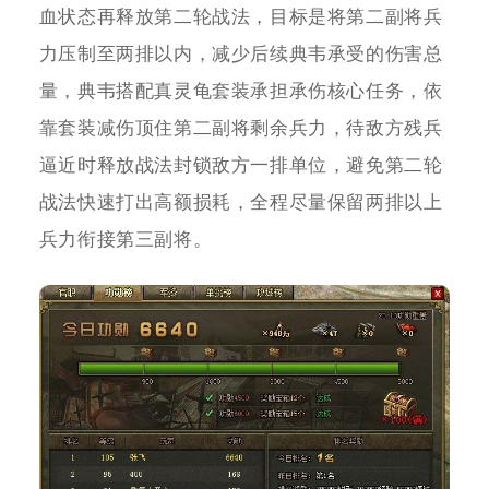
血状态再释放第二轮战法，目标是将第二副将兵
力压制至两排以内，减少后续典韦承受的伤害总
量，典韦搭配真灵龟套装承担承伤核心任务，依
靠套装减伤顶住第二副将剩余兵力，待敌方残兵
逼近时释放战法封锁敌方一排单位，避免第二轮
战法快速打出高额损耗，全程尽量保留两排以上
兵力衔接第三副将。