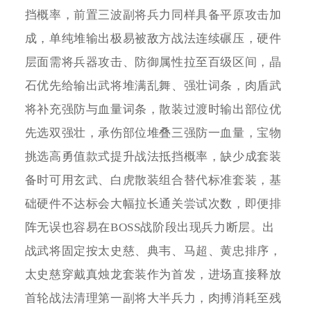
挡概率，前置三波副将兵力同样具备平原攻击加
成，单纯堆输出极易被敌方战法连续碾压，硬件
层面需将兵器攻击、防御属性拉至百级区间，晶
石优先给输出武将堆满乱舞、强壮词条，肉盾武
将补充强防与血量词条，散装过渡时输出部位优
先选双强壮，承伤部位堆叠三强防一血量，宝物
挑选高勇值款式提升战法抵挡概率，缺少成套装
备时可用玄武、白虎散装组合替代标准套装，基
础硬件不达标会大幅拉长通关尝试次数，即便排
阵无误也容易在BOSS战阶段出现兵力断层。出
战武将固定按太史慈、典韦、马超、黄忠排序，
太史慈穿戴真烛龙套装作为首发，进场直接释放
首轮战法清理第一副将大半兵力，肉搏消耗至残