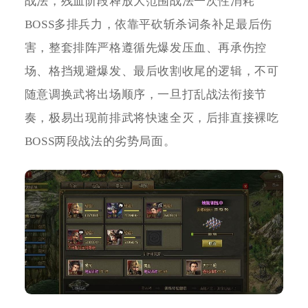
战法，残血阶段释放大范围战法一次性消耗
BOSS多排兵力，依靠平砍斩杀词条补足最后伤
害，整套排阵严格遵循先爆发压血、再承伤控
场、格挡规避爆发、最后收割收尾的逻辑，不可
随意调换武将出场顺序，一旦打乱战法衔接节
奏，极易出现前排武将快速全灭，后排直接裸吃
BOSS两段战法的劣势局面。