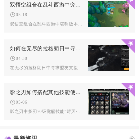
双悟空组合在乱斗西游中究竟有多厉害
05-18
双悟空组合在乱斗西游中堪称版本顶级的暴力输出核心，其强度主要...
如何在无尽的拉格朗日中寻求盟友的支援
04-30
在无尽的拉格朗日中寻求盟友支援，核心是依托同盟体系快速传递情...
影之刃如何搭配其他技能使用炽刃70觉醒技能
05-06
影之刃中炽刃70级觉醒技能“烬灭·焚天”的核心搭配思路，是围...
最新资讯