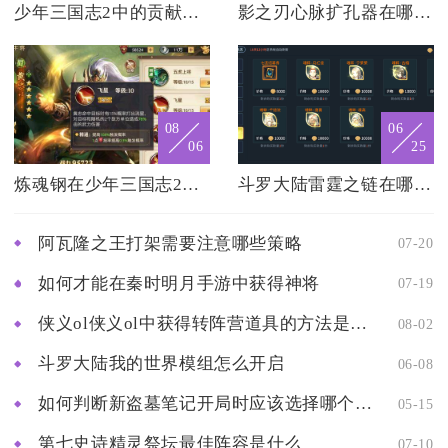
少年三国志2中的贡献如何影响合击技能
影之刃心脉扩孔器在哪个章节刷得比较快
08
06
06
25
炼魂钢在少年三国志2里怎么直接获取
斗罗大陆雷霆之链在哪可得
阿瓦隆之王打架需要注意哪些策略
07-20
如何才能在秦时明月手游中获得神将
07-19
侠义ol侠义ol中获得转阵营道具的方法是什么
08-02
斗罗大陆我的世界模组怎么开启
06-08
如何判断新盗墓笔记开局时应该选择哪个职业
05-15
第七史诗精灵祭坛最佳阵容是什么
07-10