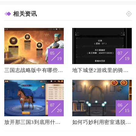
相关资讯
05
07
19
19
三国志战略版中有哪些贼寇角色
地下城堡2游戏里的骑士盾怎么找到
07
06
20
15
放开那三国3到底用什么红将啊
如何巧妙利用密室逃脱18的一杯朗姆酒