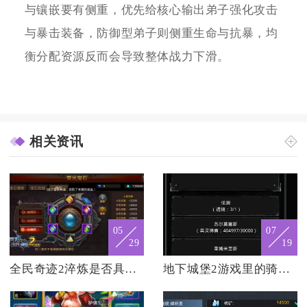
与镶嵌要有侧重，优先给核心输出弟子强化攻击
与暴击装备，防御型弟子则侧重生命与抗暴，均
衡分配资源反而会导致整体战力下滑。
相关资讯
05
07
29
19
全民奇迹2淬炼是否具备娱乐性
地下城堡2游戏里的骑士盾怎么找到