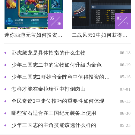
05
05
06
17
迷你西游元宝如何投资和运作
二战风云2中如何获得独特的虎王
卧虎藏龙是具体指指的什么生物
06-18
少年三国志二中的宝物如何升级为金色
06-19
少年三国志2群雄暗金阵容中值得投资的角色有哪些
05-16
怎样才能在泰拉瑞亚中打倒肉山
07-01
全民奇迹2中走位技巧的重要性如何体现
06-13
哪些宝石适合在王国纪元装备上使用
06-30
少年三国志的主角技能该选什么样的
05-23