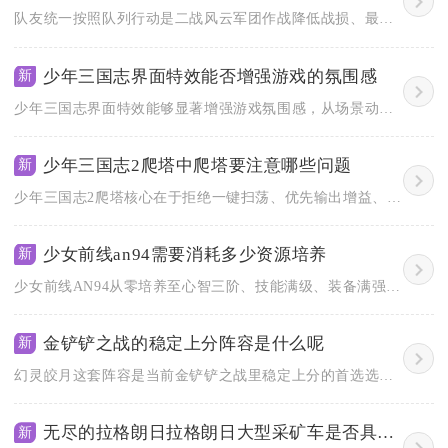
队友统一按照队列行动是二战风云军团作战降低战损、最大化协同输...
少年三国志界面特效能否增强游戏的氛围感
新
少年三国志界面特效能够显著增强游戏氛围感，从场景动态、角色表...
少年三国志2爬塔中爬塔要注意哪些问题
新
少年三国志2爬塔核心在于拒绝一键扫荡、优先输出增益、合理搭配...
少女前线an94需要消耗多少资源培养
新
少女前线AN94从零培养至心智三阶、技能满级、装备满强化，理...
金铲铲之战的稳定上分阵容是什么呢
新
幻灵皎月这套阵容是当前金铲铲之战里稳定上分的首选选择，这套阵...
无尽的拉格朗日拉格朗日大型采矿车是否具备优秀的安全性能
新